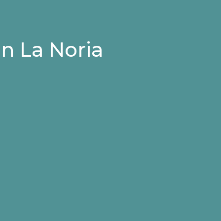
ón La Noria