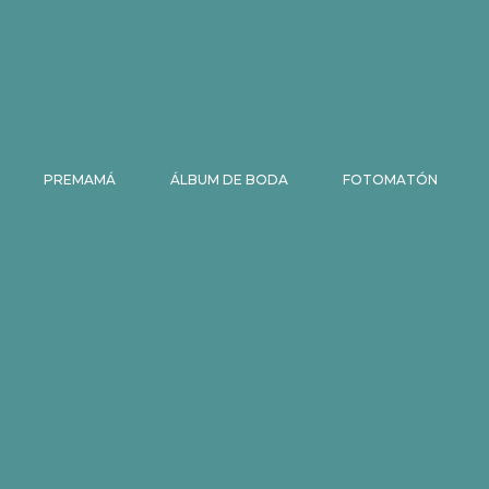
PREMAMÁ
ÁLBUM DE BODA
FOTOMATÓN